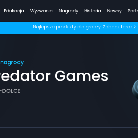
Edukacja
Wyzwania
Nagrody
Historia
Newsy
Part
Najlepsze produkty dla graczy!
Zobacz teraz >
a nagrody
redator Games
E-DOLCE