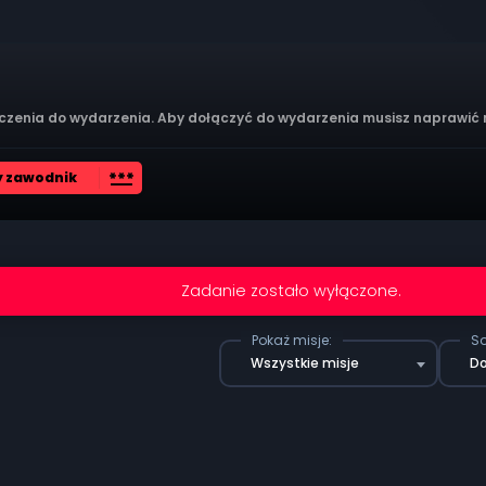
czenia do wydarzenia. Aby dołączyć do wydarzenia musisz naprawić
password
 zawodnik
Zadanie zostało wyłączone.
Pokaż misje:
So
Wszystkie misje
D