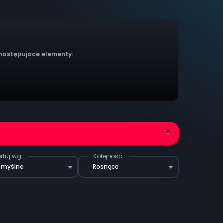
 następujace elementy:
×
rtuj wg:
Kolejność:
omyślne
Rosnąco