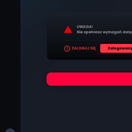
UWAGA!
warning
Nie spełniasz wymagań dołą
error_outline
ZALOGUJ SIĘ
Zalogowany