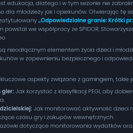
st edukacja, dlatego i w tym sezonie nie zabrak
dla młodzieży jak i opiekunów. Otwierając tę se
 zatytułowany
„Odpowiedzialne granie: Krótki p
ten powstał we współpracy ze SPIDOR, Stowarzys
deo
ą nieodłącznym elementem życia dzieci i młodzież
ekunów w zapewnieniu bezpiecznego i odpowiedzi
kluczowe aspekty związane z gamingiem, takie j
gier:
Jak korzystać z klasyfikacji PEGI, aby dobi
a.
zicielskiej:
Jak monitorować aktywność dzieci 
czące czasu gry i zakupów wewnętrznych.
zówki dotyczące monitorowania wydatków oraz