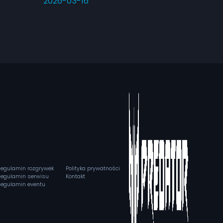
2026-03-16
egulamin rozgrywek
Polityka prywatności
egulamin serwisu
Kontakt
egulamin eventu