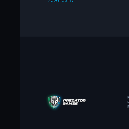
2026-03-17
R
R
R