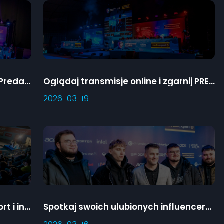
Ważne informacje - Wielki Finał Predator Games
Oglądaj transmisje online i zgarnij PRE-DOLCe
2026-03-19
Predator Games w Płocku - esport i influencerzy na żywo
Spotkaj swoich ulubionych influencerów na Wielkim Finale Predator Games!