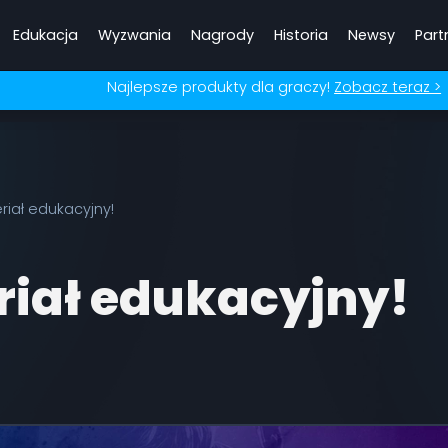
Edukacja
Wyzwania
Nagrody
Historia
Newsy
Part
Najlepsze produkty dla graczy!
Zobacz teraz >
iał edukacyjny!
iał edukacyjny!