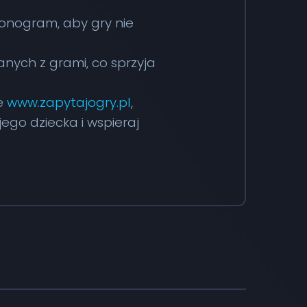
onogram, aby gry nie
nych z grami, co sprzyja
ie
www.zapytajogry.pl
,
ego dziecka i wspieraj