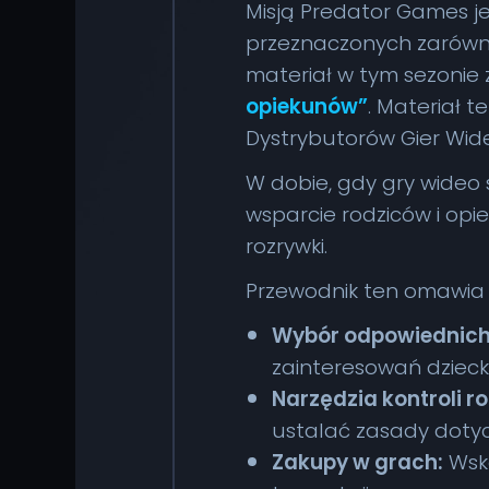
Misją Predator Games je
przeznaczonych zarówno 
materiał w tym sezonie
opiekunów”
. Materiał 
Dystrybutorów Gier Wi
W dobie, gdy gry wideo s
wsparcie rodziców i opi
rozrywki.
Przewodnik ten omawia 
Wybór odpowiednich 
zainteresowań dzieck
Narzędzia kontroli rod
ustalać zasady doty
Zakupy w grach:
Wska