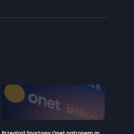
Przegląd Sportowy Onet patronem medialnym Predator Games