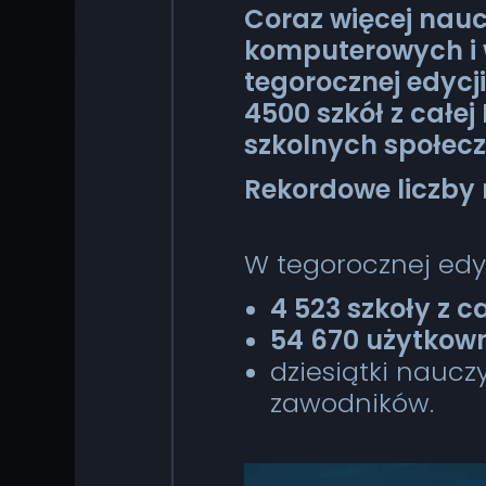
Coraz więcej nauc
komputerowych i w
tegorocznej edycj
4500 szkół z całej 
szkolnych społeczn
Rekordowe liczby
W tegorocznej edy
4 523 szkoły z ca
54 670 użytkow
dziesiątki nauc
zawodników.