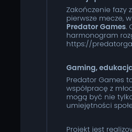
Zakończenie fazy 
pierwsze mecze, w 
Predator Games
.
harmonogram rozg
https://predator
Gaming, edukacja
Predator Games to 
współpracę z młod
mogą być nie tylko
umiejętności społ
Projekt jest reali