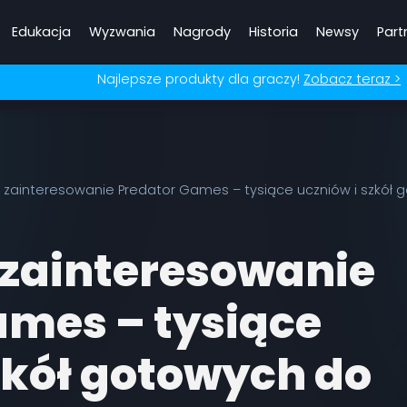
Edukacja
Wyzwania
Nagrody
Historia
Newsy
Part
Najlepsze produkty dla graczy!
Zobacz teraz >
zainteresowanie Predator Games – tysiące uczniów i szkół 
zainteresowanie
ames – tysiące
zkół gotowych do