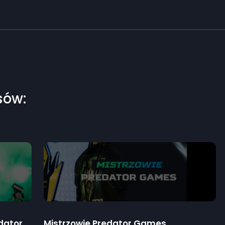
sów:
Klasyfikacja szkół 3. sezonu Predator Games
Mistrzowie Predator Games