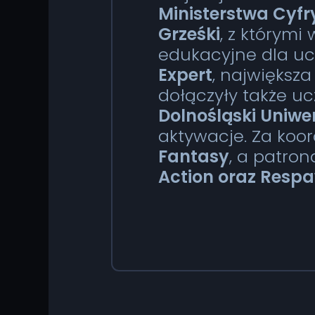
Ministerstwa Cyfr
Grześki
, z którym
edukacyjne dla uc
Expert
, największ
dołączyły także uc
Dolnośląski Uniwe
aktywacje. Za koo
Fantasy
, a patron
Action oraz Resp