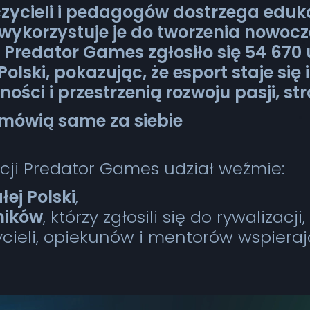
zycieli i pedagogów dostrzega eduka
ykorzystuje je do tworzenia nowocz
i Predator Games zgłosiło się 54 67
Polski, pokazując, że esport staje się
ości i przestrzenią rozwoju pasji, str
 mówią same za siebie
cji Predator Games udział weźmie:
łej Polski
,
ników
, którzy zgłosili się do rywalizacji,
zycieli, opiekunów i mentorów wspier