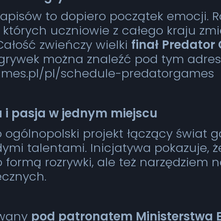
zapisów to dopiero początek emocji. R
których uczniowie z całego kraju zmie
 Całość zwieńczy wielki
finał Predato
rywek można znaleźć pod tym adre
games.pl/pl/schedule-predatorgames
 i pasja w jednym miejscu
ogólnopolski projekt łączący świat g
ymi talentami. Inicjatywa pokazuje, 
 formą rozrywki, ale też narzędziem n
ecznych.
zowany
pod patronatem Ministerstwa Ed