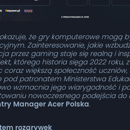
okazuje, że gry komputerowe mogą 
yjnym. Zainteresowanie, jakie wzbudz
ja przez gaming staje się realną i insp
jekt, którego historia sięga 2022 roku,
ąc coraz większą społeczność uczniów, 
ę pod patronatem Ministerstwa Edukac
kowo wzmacnia jego wiarygodność i po
ałtowaniu nowoczesnego podejścia do 
ntry Manager Acer Polska
.
rtem rozgrywek