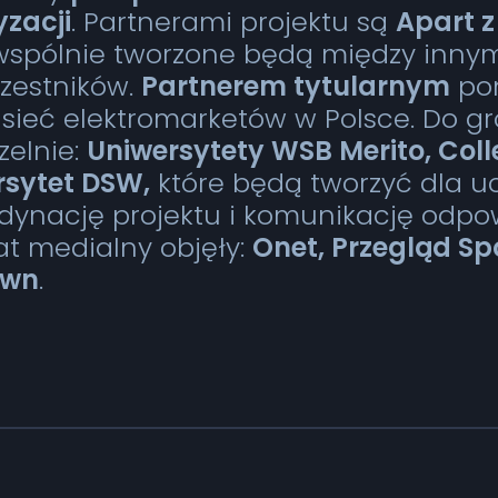
yzacji
. Partnerami projektu są
Apart 
i wspólnie tworzone będą między inny
zestników.
Partnerem tytularnym
pon
a sieć elektromarketów w Polsce. Do 
zelnie:
Uniwersytety WSB Merito, Coll
rsytet DSW,
które będą tworzyć dla 
rdynację projektu i komunikację odp
at medialny objęły:
Onet, Przegląd Sp
awn
.