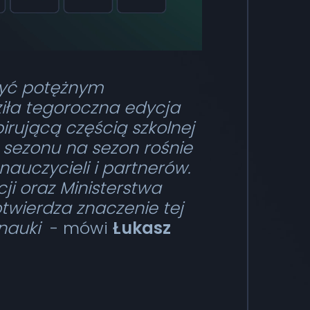
być potężnym
iła tegoroczna edycja
irującą częścią szkolnej
 z sezonu na sezon rośnie
nauczycieli i partnerów.
ji oraz Ministerstwa
twierdza znaczenie tej
nauki
- mówi
Łukasz