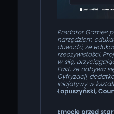
Predator Games p
narzędziem edukac
dowodzi, że edukac
rzeczywistości. Pro
w siłę, przyciągaj
Fakt, że odbywa si
Cyfryzacji, dodat
inicjatywy w kszt
Łopuszyński, Cou
Emocje przed sta