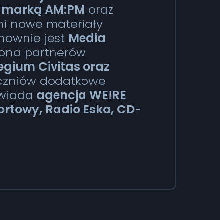
z marką AM:PM
oraz
mi nowe materiały
ownie jest
Media
grona partnerów
egium Civitas oraz
uczniów dodatkowe
owiada
agencja WE!RE
ortowy, Radio Eska, CD-