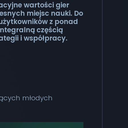
cyjne wartości gier
esnych miejsc nauki. Do
0 użytkowników z ponad
 integralną częścią
ategii i współpracy.
ających młodych