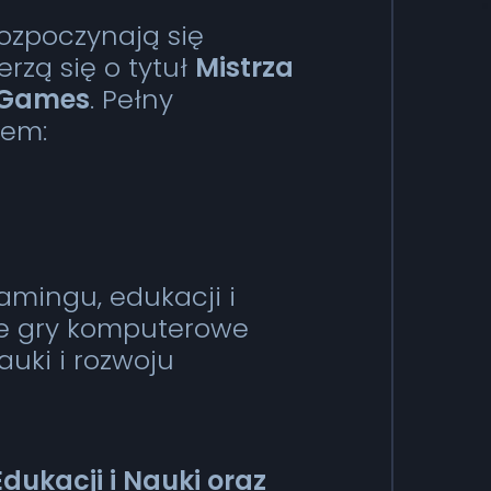
ozpoczynają się
rzą się o tytuł
Mistrza
r Games
. Pełny
sem:
amingu, edukacji i
że gry komputerowe
auki i rozwoju
ukacji i Nauki oraz